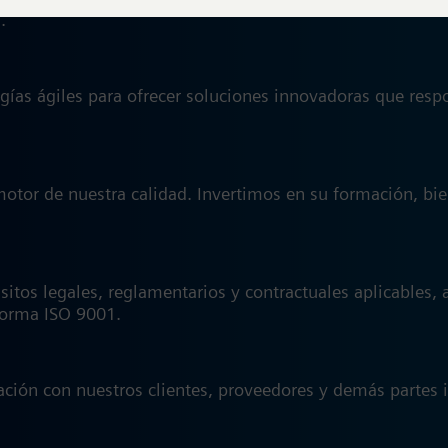
s.
as ágiles para ofrecer soluciones innovadoras que respon
tor de nuestra calidad. Invertimos en su formación, bien
tos legales, reglamentarios y contractuales aplicables, 
 norma ISO 9001.
ción con nuestros clientes, proveedores y demás partes in