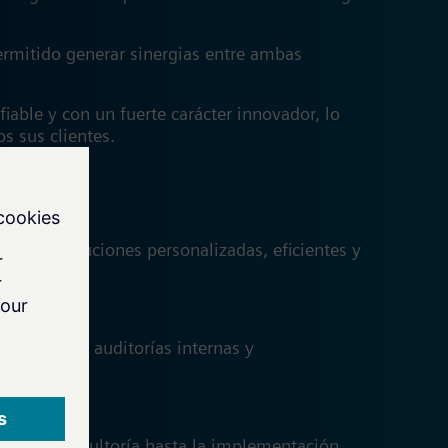
ermitido generar sinergias entre ambas
iable y con un fuerte carácter innovador, lo
os sus clientes.
idad:
gando soluciones personalizadas, eficientes y
 métricas, auditorías internas y
esde la consultoría hasta la implementación,