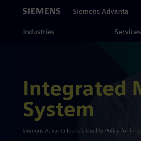
Skip
to
Siemens Advanta
main
content
ustries
Consulting
Industries
Services
Integrated
System
Siemens Advanta Iberia’s Quality Policy for inno