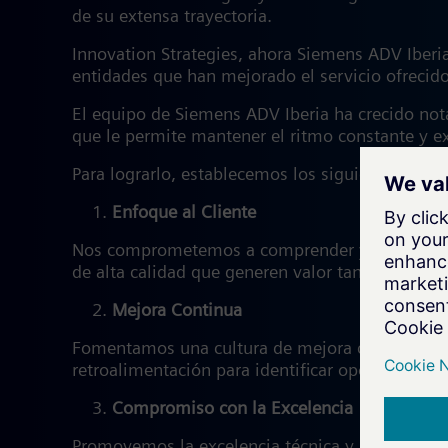
de su extensa trayectoria.
Innovation Strategies, ahora Siemens ADV Iberia
entidades que han mejorado el servicio ofrecido
El equipo de Siemens ADV Iberia ha crecido notab
que le permite mantener el ritmo constante y ex
Para lograrlo, establecemos los siguientes prin
Enfoque al Cliente
Nos comprometemos a comprender y satisfacer la
de alta calidad que generen valor tangible.
Mejora Continua
Fomentamos una cultura de mejora continua en to
retroalimentación para identificar oportunidade
Compromiso con la Excelencia
Promovemos la excelencia técnica y profesional 