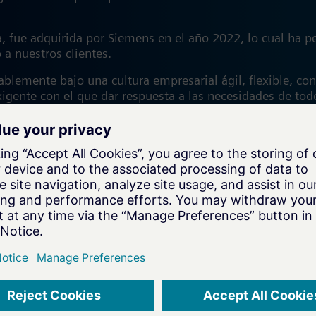
, fue adquirida por Siemens en el año 2022, lo cual ha p
 a nuestros clientes.
lemente bajo una cultura empresarial ágil, flexible, conf
igente con el que dar respuesta a las necesidades de tod
cipios como base de nuestro Sistema de Gestión de la Cal
s necesidades y expectativas de nuestros clientes, entre
dos nuestros procesos, productos y servicios, utilizando
s de optimización.
en cada etapa del ciclo de vida de nuestros proyectos, d