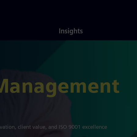
Latest
About
Insights
Insights
Us
 Management
vation, client value, and ISO 9001 excellence