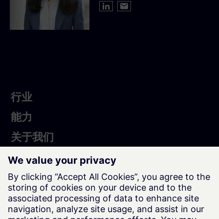
行
行业
业
Services
能力
About
关于我们
Us
西门子艾闻达小程序