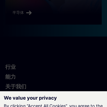
半导体
行
行业
业
Services
能力
About
关于我们
Us