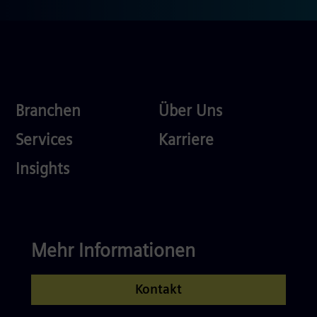
Industries
About
Branchen
Über Uns
Us
Services
Careers
Services
Karriere
Competences
Insights
Mehr Informationen
Kontakt