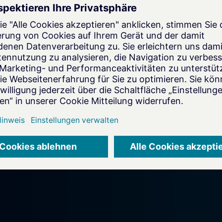
hrer
formationen.