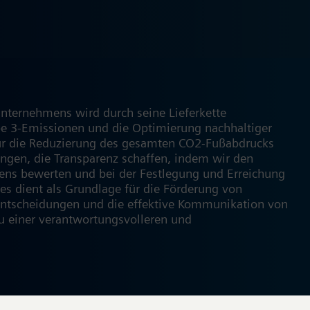
Unternehmens wird durch seine Lieferkette
pe 3-Emissionen und die Optimierung nachhaltiger
 für die Reduzierung des gesamten CO2-Fußabdrucks
ngen, die Transparenz schaffen, indem wir den
ens bewerten und bei der Festlegung und Erreichung
ies dient als Grundlage für die Förderung von
entscheidungen und die effektive Kommunikation von
u einer verantwortungsvolleren und