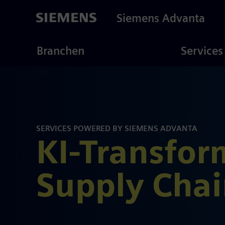
Skip
to
Siemens Advanta
main
content
ustries
Consulting
Branchen
Services
SERVICES POWERED BY SIEMENS ADVANTA
KI-Transfor
Supply Chai