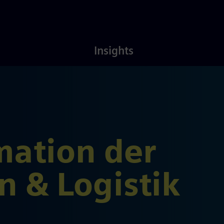
Latest
About
Insights
Insights
Us
mation der
n & Logistik