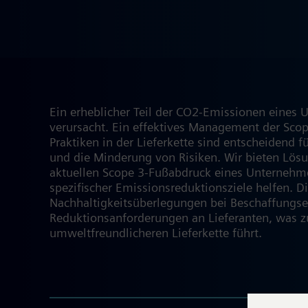
Ein erheblicher Teil der CO2-Emissionen eines 
verursacht. Ein effektives Management der Sco
Praktiken in der Lieferkette sind entscheidend
und die Minderung von Risiken. Wir bieten Lösu
aktuellen Scope 3-Fußabdruck eines Unternehm
spezifischer Emissionsreduktionsziele helfen. D
Nachhaltigkeitsüberlegungen bei Beschaffungs
Reduktionsanforderungen an Lieferanten, was z
umweltfreundlicheren Lieferkette führt.