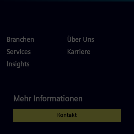
Industries
About
Branchen
Über Uns
Us
Services
Careers
Services
Karriere
Competences
Insights
Mehr Informationen
Kontakt