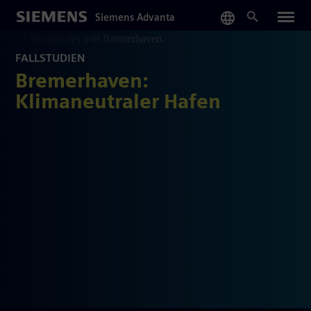
Skip
Siemens Advanta
to
main
content
FALLSTUDIEN
Bremerhaven:
Klimaneutraler Hafen