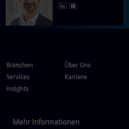
Industries
About
Branchen
Über Uns
Us
Services
Careers
Services
Karriere
Competences
Insights
Mehr Informationen