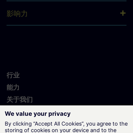
影响力
行
行业
业
Services
能力
About
关于我们
Us